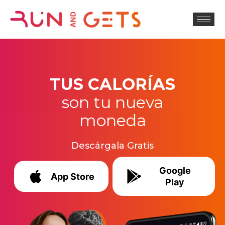
TUS CALORÍAS
son tu nueva
moneda
Descárgala Gratis
Google
App Store
Play